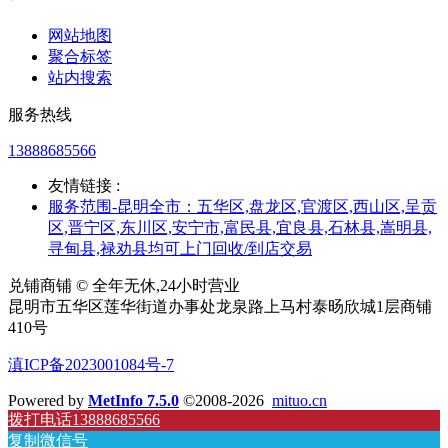
网站地图
聚合标签
站内搜索
服务热线
13888685566
友情链接 :
服务范围-昆明全市：五华区,盘龙区,官渡区,西山区,呈贡
区,晋宁区,东川区,安宁市,富民县,宜良县,石林县,嵩明县,
寻甸县,禄劝县均可上门回收/到店交易
兑铺商铺 © 全年无休,24小时营业
昆明市五华区莲华街道办事处龙泉路上马村泰旸欣城1层商铺
410号
滇ICP备2023001084号-7
Powered by
MetInfo 7.5.0
©2008-2026
mituo.cn
拨打电话13888685566
复制微信号