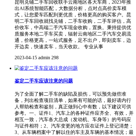
昆明兑铺二手车回收联手云南地区各大车商，2023年推
出AI系统智能匹配，大数据分析，点对点高价卖车模
式，让您爱车匹配到更优质，价格更高的购买客户。昆
明二手车回收就找兑铺，二手车收购，二手车评估，高
价收车，中高端二手汽车现金收购，置换。秉持提供优
质服务本地二手车买卖，辐射云南地区二手汽车交易流
通，价格更高，一站式服务，足不出户，即刻卖车，边
开边卖，快速卖车，当天收款。 专业从事
2023-04-15
admin
298
鉴定二手车应该注意的问题
为了全面了解二手车的缺陷及损伤，可以预先做些准
备，列出检查项目清单，如果有可能的话，最好请内行
人帮助检查和鉴别，真正做到心中有数，以下建议可供
参考。一、证件1、汽车上的各种证件应齐全、有效，并
相互一致，汽车各大总成（发动机、车身等）的号码应
与证件相符；2、汽车变更的地方应在证件上登记清楚；
3、从车辆档案中了解以住的车主及车辆的基本情况；最