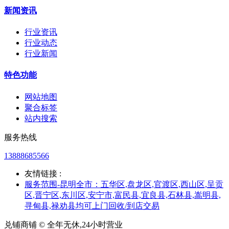
新闻资讯
行业资讯
行业动态
行业新闻
特色功能
网站地图
聚合标签
站内搜索
服务热线
13888685566
友情链接 :
服务范围-昆明全市：五华区,盘龙区,官渡区,西山区,呈贡
区,晋宁区,东川区,安宁市,富民县,宜良县,石林县,嵩明县,
寻甸县,禄劝县均可上门回收/到店交易
兑铺商铺 © 全年无休,24小时营业